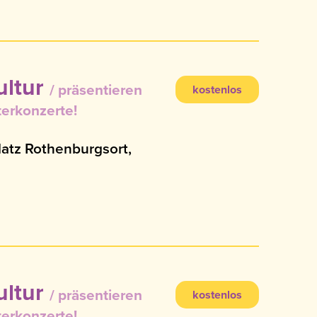
ultur
präsentieren
kostenlos
erkonzerte!
latz Rothenburgsort,
ultur
präsentieren
kostenlos
erkonzerte!